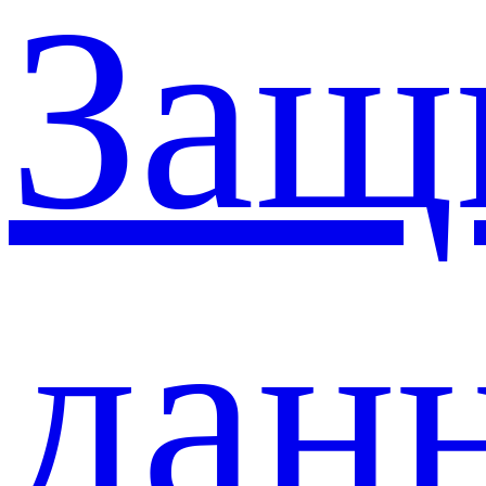
Защ
дан