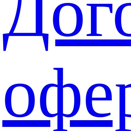
Дог
офе