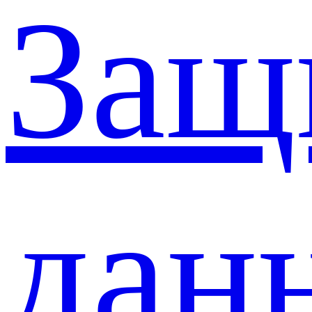
Защ
дан