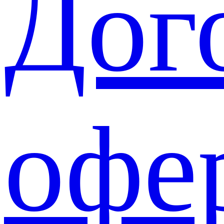
Дог
офе